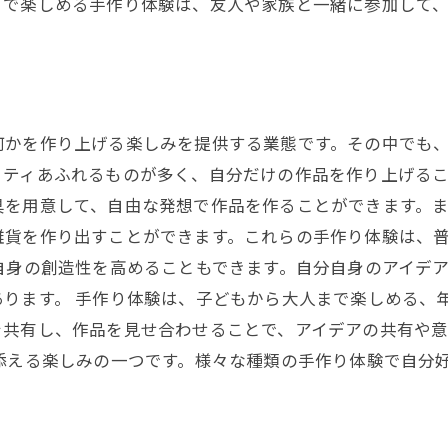
まで楽しめる手作り体験は、友人や家族と一緒に参加して
何かを作り上げる楽しみを提供する業態です。その中でも
ティあふれるものが多く、自分だけの作品を作り上げるこ
具を用意して、自由な発想で作品を作ることができます。
雑貨を作り出すことができます。これらの手作り体験は、
自身の創造性を高めることもできます。自分自身のアイデ
ります。 手作り体験は、子どもから大人まで楽しめる、
を共有し、作品を見せ合わせることで、アイデアの共有や
添える楽しみの一つです。様々な種類の手作り体験で自分