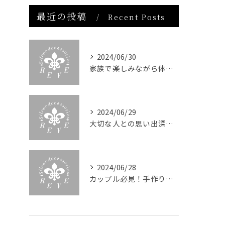
最近の投稿
Recent Posts
2024/06/30
家族で楽しみながら体験できる！手作りアクセサリーでのコミュニケーション
2024/06/29
大切な人との思い出深い体験を提供！手作りアクセサリー制作体験
2024/06/28
カップル必見！手作り体験デートで心をつなぐ特別な時間