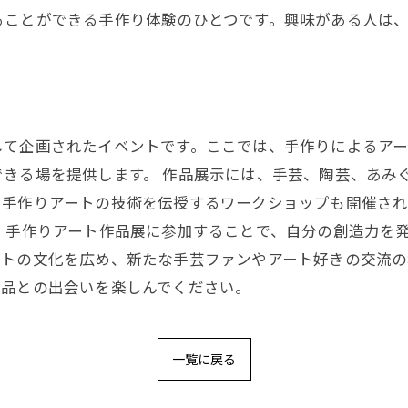
ることができる手作り体験のひとつです。興味がある人は
して企画されたイベントです。ここでは、手作りによるア
きる場を提供します。 作品展示には、手芸、陶芸、あみ
、手作りアートの技術を伝授するワークショップも開催され
 手作りアート作品展に参加することで、自分の創造力を
ートの文化を広め、新たな手芸ファンやアート好きの交流
作品との出会いを楽しんでください。
一覧に戻る