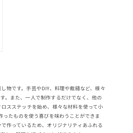
し物です。手芸やDIY、料理や裁縫など、様々
ます。また、一人で制作するだけでなく、他の
クロスステッチを始め、様々な材料を使って小
で作ったものを使う喜びを味わうことができま
分で作っているため、オリジナリティあふれる