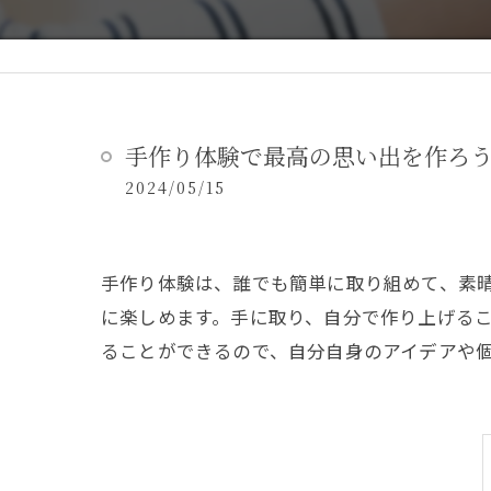
手作り体験で最高の思い出を作ろ
2024/05/15
手作り体験は、誰でも簡単に取り組めて、素
に楽しめます。手に取り、自分で作り上げる
ることができるので、自分自身のアイデアや