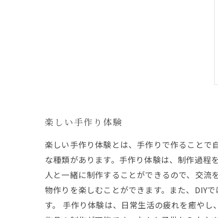
楽しい手作り体験
楽しい手作り体験とは、手作りで作ることで自
な種類があります。手作り体験は、制作過程
人と一緒に制作することができるので、交流を
物作りを楽しむことができます。また、DIY
す。 手作り体験は、日常生活の疲れを癒やし