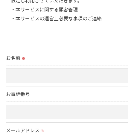
限定し利用させていただきます。
・本サービスに関する顧客管理
・本サービスの運営上必要な事項のご連絡
＜個人情報の提供について＞
当社ではお客様の同意を得た場合または法令に定め
られた場合を除き、
お名前
※
取得した個人情報を第三者に提供することはいたし
ません。
＜個人情報の委託について＞
お電話番号
当社では、利用目的の達成に必要な範囲において、
個人情報を外部に委託する場合があります。
これらの委託先に対しては個人情報保護契約等の措
置をとり、適切な監督を行います。
メールアドレス
※