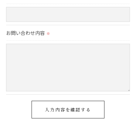
＜個人情報の安全管理＞
当社では、個人情報の漏洩等がなされないよう、適
切に安全管理対策を実施します。
お問い合わせ内容
※
＜個人情報を与えなかった場合に生じる結果＞
必要な情報を頂けない場合は、それに対応した当社
のサービスをご提供できない場合がございますので
予めご了承ください。
＜個人情報の開示･訂正・削除･利用停止の手続につ
いて＞
当社では、お客様の個人情報の開示･訂正･削除・利
用停止の手続を定めさせて頂いております。
ご本人である事を確認のうえ、対応させて頂きま