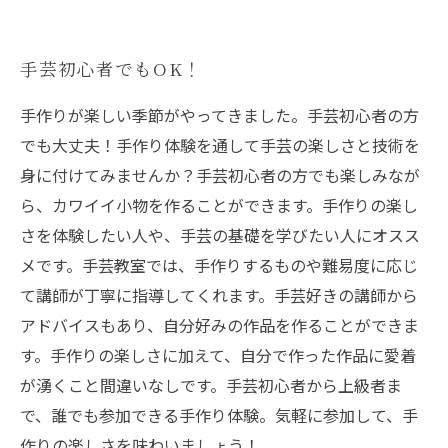
手芸初心者でもOK！
手作りが楽しい季節がやってきました。手芸初心者の方
でも大丈夫！手作り体験を通して手芸の楽しさと技術を
身に付けてみませんか？手芸初心者の方でも楽しみなが
ら、カワイイ小物を作ることができます。手作りの楽し
さを体験したい人や、手芸の基礎を学びたい人にオスス
メです。手芸教室では、手作りするものや難易度に応じ
て講師が丁寧に指導してくれます。手芸好きの講師から
アドバイスもあり、自分好みの作品を作ることができま
す。手作りの楽しさに加えて、自分で作った作品に愛着
が湧くこと間違いなしです。手芸初心者から上級者ま
で、誰でも参加できる手作り体験。気軽に参加して、手
作りの楽しさを味わいましょう！