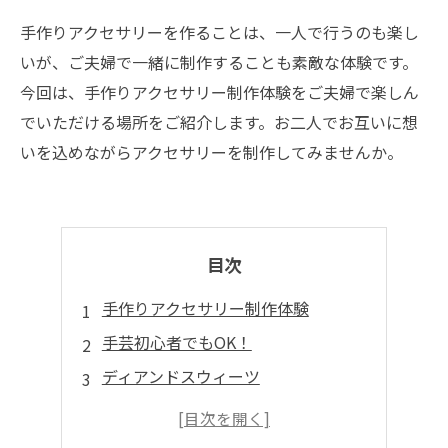
手作りアクセサリーを作ることは、一人で行うのも楽し
いが、ご夫婦で一緒に制作することも素敵な体験です。
今回は、手作りアクセサリー制作体験をご夫婦で楽しん
でいただける場所をご紹介します。お二人でお互いに想
いを込めながらアクセサリーを制作してみませんか。
目次
手作りアクセサリー制作体験
手芸初心者でもOK！
ディアンドスウィーツ
オリジナルアクセサリー
手作りで作る思い出