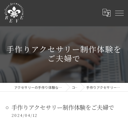
手作りアクセサリー制作体験を
ご夫婦で
アクセサリーの手作り体験ならSilver Accessories REVE
コラム
手作りアクセサリー制作体験をご夫婦で
手作りアクセサリー制作体験をご夫婦で
2024/04/12