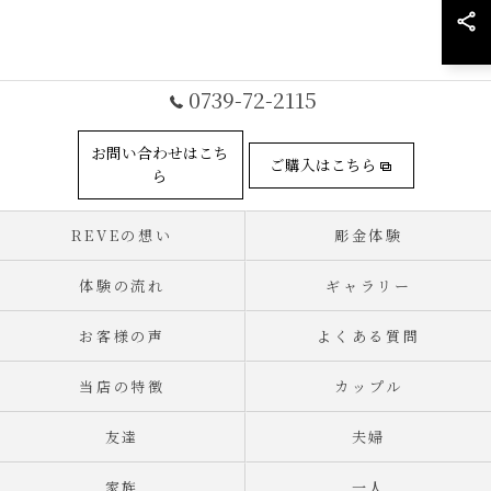
0739-72-2115
お問い合わせはこち
ご購入はこちら
ら
REVEの想い
彫金体験
体験の流れ
ギャラリー
お客様の声
よくある質問
当店の特徴
カップル
友達
夫婦
家族
一人