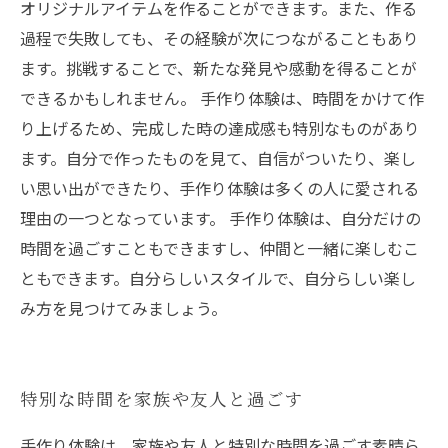
オリジナルアイテムを作ることができます。また、作る
過程で失敗しても、その経験が次につながることもあり
ます。挑戦することで、新たな発見や感動を得ることが
できるかもしれません。 手作り体験は、時間をかけて作
り上げるため、完成した時の達成感も特別なものがあり
ます。自分で作ったものを見て、自信がついたり、楽し
い思い出ができたり、手作り体験は多くの人に愛される
理由の一つとなっています。 手作り体験は、自分だけの
時間を過ごすこともできますし、仲間と一緒に楽しむこ
ともできます。自分らしいスタイルで、自分らしい楽し
み方を見つけてみましょう。
特別な時間を家族や友人と過ごす
手作り体験は、家族や友人と特別な時間を過ごす素晴ら