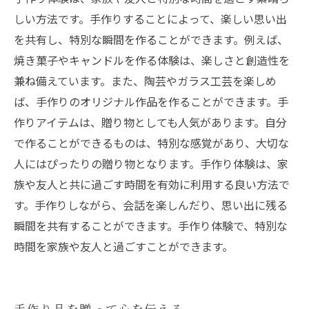
しい方法です。手作りすることによって、楽しい思い出
を共有し、特別な瞬間を作ることができます。例えば、
焼き菓子やキャンドルを作る体験は、楽しさと創造性を
兼ね備えています。また、陶芸やガラス工芸を楽しめ
ば、手作りのオリジナル作品を作ることができます。手
作りアイテムは、贈り物としても人気があります。自分
で作ることができるものは、特別な感覚があり、大切な
人にはぴったりの贈り物となります。手作り体験は、家
族や友人と共に過ごす時間を有効に利用する良い方法で
す。手作りしながら、会話を楽しんだり、思い出に残る
瞬間を共有することができます。手作り体験で、特別な
時間を家族や友人と過ごすことができます。
手作り品を贈って心を伝える