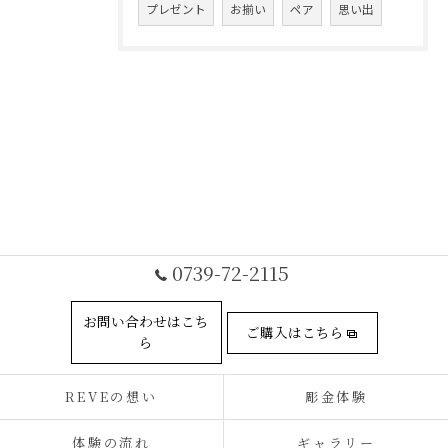
プレゼント
お揃い
ペア
思い出
0739-72-2115
お問い合わせはこち
ご購入はこちら
ら
REVEの想い
彫金体験
体験の流れ
ギャラリー