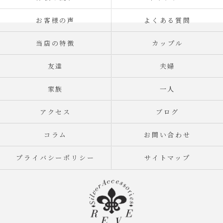
お客様の声
よくある質問
当店の特徴
カップル
友達
夫婦
家族
一人
アクセス
ブログ
コラム
お問い合わせ
プライバシーポリシー
サイトマップ