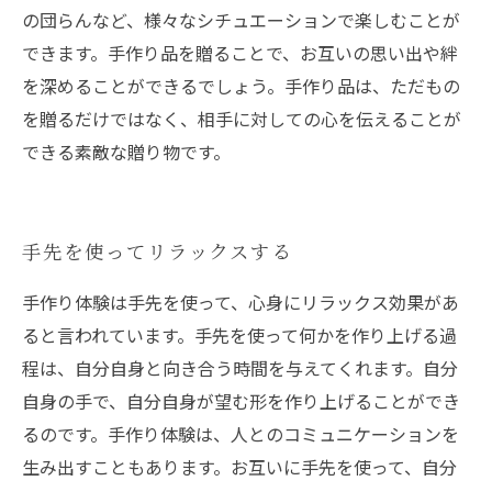
の団らんなど、様々なシチュエーションで楽しむことが
できます。手作り品を贈ることで、お互いの思い出や絆
を深めることができるでしょう。手作り品は、ただもの
を贈るだけではなく、相手に対しての心を伝えることが
できる素敵な贈り物です。
手先を使ってリラックスする
手作り体験は手先を使って、心身にリラックス効果があ
ると言われています。手先を使って何かを作り上げる過
程は、自分自身と向き合う時間を与えてくれます。自分
自身の手で、自分自身が望む形を作り上げることができ
るのです。手作り体験は、人とのコミュニケーションを
生み出すこともあります。お互いに手先を使って、自分