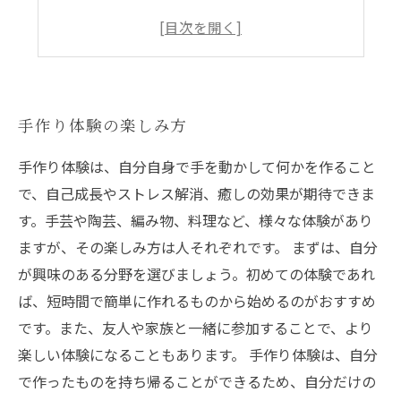
手先を使ってリラックスする
手作りコミュニティで新しい友達を作ろう
手作り体験の楽しみ方
手作り体験は、自分自身で手を動かして何かを作ること
で、自己成長やストレス解消、癒しの効果が期待できま
す。手芸や陶芸、編み物、料理など、様々な体験があり
ますが、その楽しみ方は人それぞれです。 まずは、自分
が興味のある分野を選びましょう。初めての体験であれ
ば、短時間で簡単に作れるものから始めるのがおすすめ
です。また、友人や家族と一緒に参加することで、より
楽しい体験になることもあります。 手作り体験は、自分
で作ったものを持ち帰ることができるため、自分だけの