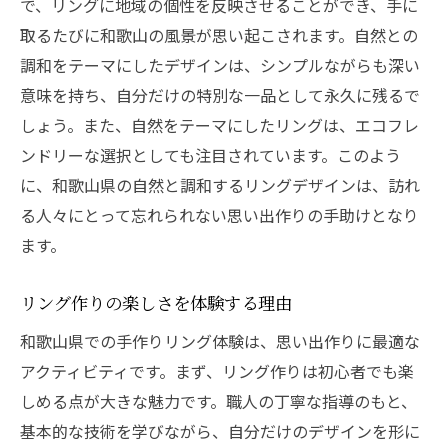
で、リングに地域の個性を反映させることができ、手に
職人の技を学びながらリングを作成
取るたびに和歌山の風景が思い起こされます。自然との
和歌山県の伝統技術を体験
調和をテーマにしたデザインは、シンプルながらも深い
職人の指導で完成するオリジナルリング
意味を持ち、自分だけの特別な一品として永久に残るで
旅の一部としての手作りリング体験
しょう。また、自然をテーマにしたリングは、エコフレ
職人の技術と心意気を感じる時間
ンドリーな選択としても注目されています。このよう
和歌山県の職人との触れ合いが生む思い出
に、和歌山県の自然と調和するリングデザインは、訪れ
る人々にとって忘れられない思い出作りの手助けとなり
オリジナルリング作成で和歌山県での思い出作
ます。
り
自分だけのオリジナルリングを作ろう
リング作りの楽しさを体験する理由
リング作りで特別な思い出を刻む
和歌山県での手作りリング体験は、思い出作りに最適な
オリジナルリングがもたらす満足感と達成
アクティビティです。まず、リング作りは初心者でも楽
感
しめる点が大きな魅力です。職人の丁寧な指導のもと、
思い出作りの一環としてのリング作り
基本的な技術を学びながら、自分だけのデザインを形に
唯一無二のリングを作る楽しさ