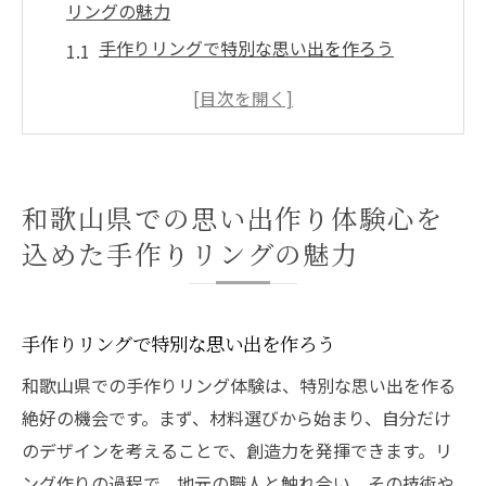
リングの魅力
手作りリングで特別な思い出を作ろう
和歌山県の自然と調和するリングデザイン
リング作りの楽しさを体験する理由
和歌山県の伝統技術を学びながらリングを
作る
和歌山県での思い出作り体験心を
リングに込める思い出と和歌山県の風景
込めた手作りリングの魅力
心を込めた手作りリングで忘れられない瞬
間を
美しい自然に囲まれた和歌山県での思い出作り
手作りリングで特別な思い出を作ろう
和歌山県の自然の中でのリング作り体験
和歌山県での手作りリング体験は、特別な思い出を作る
自然の美しさを感じるリングデザイン
絶好の機会です。まず、材料選びから始まり、自分だけ
和歌山県の風景をリングに閉じ込める
のデザインを考えることで、創造力を発揮できます。リ
自然環境がもたらすリング作りの魅力
ング作りの過程で、地元の職人と触れ合い、その技術や