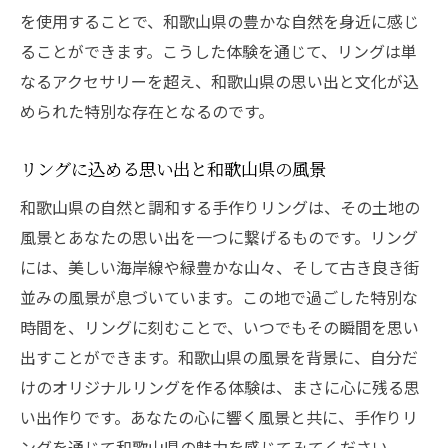
和歌山県の温かさを感じる手作りリング
を使用することで、和歌山県の豊かな自然を身近に感じ
思い出作りの一環としてのリング作り体験
ることができます。こうした体験を通じて、リングは単
なるアクセサリーを超え、和歌山県の思い出と文化が込
心に残る温かい思い出とリング
められた特別な存在となるのです。
和歌山県の温かな人々と過ごす時間
手作りリングが生む心の絆
リングに込める思い出と和歌山県の風景
和歌山県の豊かな文化と技術に触れる手作りリ
和歌山県の自然と調和する手作りリングは、その土地の
ング体験
風景とあなたの思い出を一つに繋げるものです。リング
和歌山県の文化を体験するリング作り
には、美しい海岸線や緑豊かな山々、そして古き良き街
伝統技術と現代のデザインが融合
並みの風景が息づいています。この地で過ごした特別な
文化と技術が生む美しいリング
時間を、リングに刻むことで、いつでもその瞬間を思い
手作りリングで感じる和歌山県の歴史
出すことができます。和歌山県の風景を背景に、自分だ
豊かな文化をリングに込める
けのオリジナルリングを作る体験は、まさに心に残る思
い出作りです。あなたの心に響く風景と共に、手作りリ
技術と文化が結びつく特別な体験
ングを通じて和歌山県の魅力を感じてみてください。