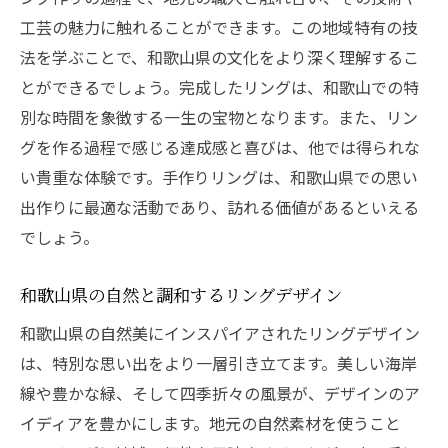
工芸の魅力に触れることができます。この地域特有の技
自然と一体になった思い出作り
法を学ぶことで、和歌山県の文化をより深く理解するこ
和歌山県の自然を感じながらリング作りを
とができるでしょう。完成したリングは、和歌山での特
楽しむ
別な時間を象徴する一生の宝物となります。また、リン
心に残る和歌山県の手作りリング体験特別な一
グを作る過程で感じる達成感と喜びは、他では得られな
日
い貴重な体験です。手作りリングは、和歌山県での思い
手作りリングで過ごす特別な一日
出作りに最適な活動であり、訪れる価値があるといえる
和歌山県の魅力を体験する特別な日
でしょう。
心に残るリング作り体験の一日
和歌山県の自然と調和するリングデザイン
和歌山県の文化とリング作りの融合
特別な日にぴったりの手作りリング体験
和歌山県の自然美にインスパイアされたリングデザイン
心温まる思い出を作る手作りリングの一日
は、特別な思い出をより一層引き立てます。美しい海岸
線や豊かな緑、そして四季折々の風景が、デザインのア
和歌山県の職人から学ぶ手作りリング思い出作
イディアを豊かにします。地元の自然素材を使うこと
りの旅