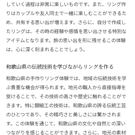
していく過程は非常に楽しいものです。また、リング作
和歌山県の風景を取り入れたオリジナルリ
りはカップルや友人同士で一緒に楽しむことができるた
ング
め、共有する思い出が増えます。さらに、自分で作成し
和歌山県での手作りリング体験心に刻む特別な
たリングは、その時の経験や感情を思い出させる特別な
時間
アイテムとなります。旅の思い出を形に残せるこの体験
リング作りが生む特別な時間
は、心に深く刻まれることでしょう。
心に刻まれる和歌山県での体験
和歌山県の伝統技術を学びながらリングを作る
手作りリングで過ごす心温まる時間
和歌山県の手作りリング体験では、地域の伝統技術を学
和歌山県の思い出をリングに込める
ぶ貴重な機会が得られます。地元の職人から直接指導を
特別な時間を共有するリング作り
受けることで、その技術の高さや歴史に触れることがで
和歌山県での貴重な体験とリング作り
きます。特に銀細工の技術は、和歌山県の誇る伝統工芸
手作りリング体験和歌山県での心温まる思い出
のひとつであり、その精巧さと美しさには驚かされま
作り
す。この体験を通じて、和歌山県の文化や自然との深い
リング作りが織り成す心温まる体験
つながりを感じることができます。さらに、地元の素材