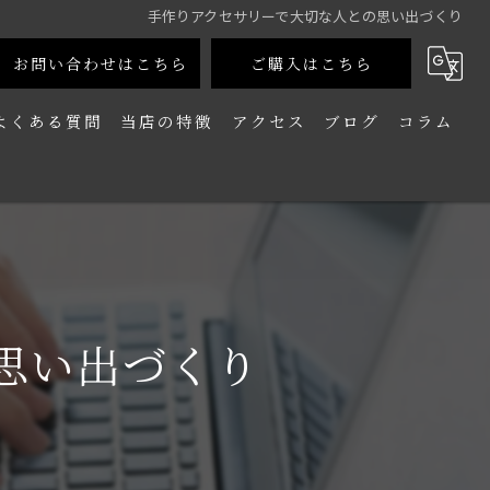
手作りアクセサリーで大切な人との思い出づくり
お問い合わせはこちら
ご購入はこちら
よくある質問
当店の特徴
アクセス
ブログ
コラム
カップル
友達
夫婦
思い出づくり
家族
一人