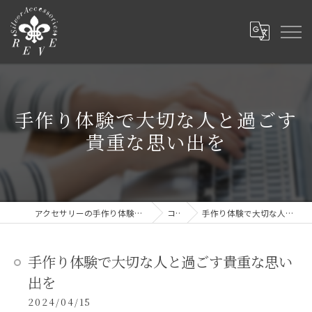
手作り体験で大切な人と過ごす
貴重な思い出を
アクセサリーの手作り体験ならSilver Accessories REVE
コラム
手作り体験で大切な人と過ごす貴重な思い出を
手作り体験で大切な人と過ごす貴重な思い
出を
2024/04/15