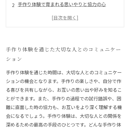
手作り体験で育まれる思いやりと協力の心
手作り体験で創造性を刺激！素敵なアイデアが
生まれる
手作り体験で感動を共有し、心の絆を深める
手作り体験の完成品をプレゼントに！大切な人
手作り体験を通じた大切な人とのコミュニケー
に贈る温かい気持ち
ション
手作り体験を通じた時間は、大切な人とのコミュニケー
ションの機会となります。手作りの楽しさや、自分で作
る喜びを共有しながら、お互いの思い出や好みを知るこ
とができます。また、手作りの過程での試行錯誤や、困
難に直面した時の協力も、お互いをより深く理解する機
会になるでしょう。手作り体験は、大切な人との関係を
深めるための最高の手段のひとつです。どんな手作り体