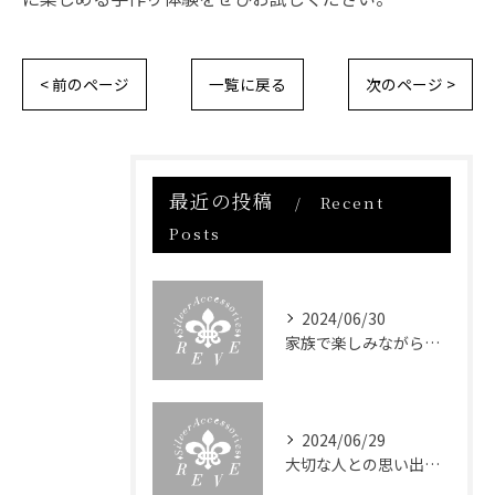
< 前のページ
一覧に戻る
次のページ >
最近の投稿
Recent
Posts
2024/06/30
家族で楽しみながら体験できる！手作りアクセサリーでのコミュニケーション
2024/06/29
大切な人との思い出深い体験を提供！手作りアクセサリー制作体験