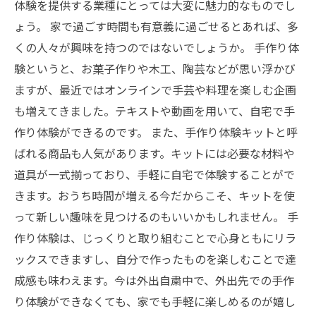
体験を提供する業種にとっては大変に魅力的なものでし
ょう。 家で過ごす時間も有意義に過ごせるとあれば、多
くの人々が興味を持つのではないでしょうか。 手作り体
験というと、お菓子作りや木工、陶芸などが思い浮かび
ますが、最近ではオンラインで手芸や料理を楽しむ企画
も増えてきました。テキストや動画を用いて、自宅で手
作り体験ができるのです。 また、手作り体験キットと呼
ばれる商品も人気があります。キットには必要な材料や
道具が一式揃っており、手軽に自宅で体験することがで
きます。おうち時間が増える今だからこそ、キットを使
って新しい趣味を見つけるのもいいかもしれません。 手
作り体験は、じっくりと取り組むことで心身ともにリラ
ックスできますし、自分で作ったものを楽しむことで達
成感も味わえます。今は外出自粛中で、外出先での手作
り体験ができなくても、家でも手軽に楽しめるのが嬉し