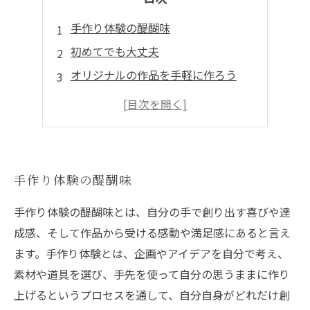
手作り体験の醍醐味
初めてでも大丈夫
オリジナルの作品を手軽に作ろう
家でも手作り体験ができる！
趣味に困った方必見！
手作り体験の醍醐味
手作り体験の醍醐味とは、自分の手で創り出す喜びや達
成感、そして作品から受ける感動や満足感にあると言え
ます。手作り体験とは、企画やアイデアを自分で考え、
素材や道具を選び、手先を使って自分の思うままに作り
上げるというプロセスを通して、自分自身がどれだけ創