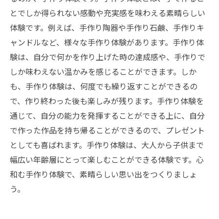
とでしか得られない感動や充実感を味わえる素晴らしい
体験です。例えば、手作り陶器や手作り石鹸、手作りキ
ャンドルなど、様々な手作り体験があります。手作り体
験は、自分で何かを作り上げた時の達成感や、手作りで
しか味わえない温かみを感じることができます。しか
も、手作り体験は、何度でも繰り返すことができるの
で、作り終わった後も楽しみが残ります。手作り体験を
通じて、自分の能力を発揮することができる上に、自分
で作った作品を持ち帰ることができるので、プレゼント
としても喜ばれます。手作り体験は、大人から子供まで
幅広い年齢層にとって楽しむことができる体験です。心
和む手作り体験で、素晴らしい思い出をつくりましょ
う。