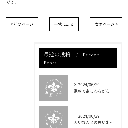
です。
< 前のページ
一覧に戻る
次のページ >
最近の投稿
Recent
Posts
2024/06/30
家族で楽しみながら体験できる！手作りアクセサリーでのコミュニケーション
2024/06/29
大切な人との思い出深い体験を提供！手作りアクセサリー制作体験