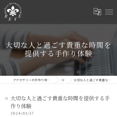
大切な人と過ごす貴重な時間を
提供する手作り体験
アクセサリーの手作り体験ならSilver Accessories REVE
コラム
大切な人と過ごす貴重な時間を提供する手作り体験
大切な人と過ごす貴重な時間を提供する手
作り体験
2024/03/17