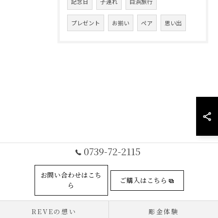
記念日
子連れ
白浜旅行
プレゼント
お揃い
ペア
思い出
0739-72-2115
お問い合わせはこち
ご購入はこちら
ら
REVEの想い
彫金体験