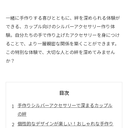
一緒に手作りする喜びとともに、絆を深められる体験が
できる、カップル向けのシルバーアクセサリー作り体
験。自分たちの手で作り上げたアクセサリーを身につけ
ることで、より一層親密な関係を築くことができます。
この特別な体験で、大切な人との絆を深めてみません
か？
目次
手作りシルバーアクセサリーで深まるカップル
の絆
個性的なデザインが楽しい！おしゃれな手作り