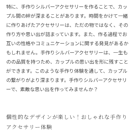
特に、手作りシルバーアクセサリーを作ることで、カッ
プル間の絆が深まることがあります。時間をかけて一緒
に作りあげたアクセサリーは、ただの物ではなく、その
作り方や思い出が詰まっています。また、作る過程でお
互いの性格やコミュニケーションに関する発見があるか
もしれません。手作りシルバーアクセサリーは、一生も
のの品質を持つため、カップルの思い出を形に残すこと
ができます。このような手作り体験を通して、カップル
の繋がりがより深まります。手作りシルバーアクセサリ
ーで、素敵な思い出を作ってみませんか？
個性的なデザインが楽しい！おしゃれな手作り
アクセサリー体験