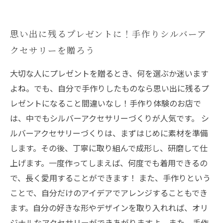
思い出に残るプレゼントに！手作りシルバーア
クセサリーを贈ろう
大切な人にプレゼントを贈るとき、何を選ぶか迷います
よね。でも、自分で手作りしたものなら思い出に残るプ
レゼントになること間違いなし！手作り体験のお店で
は、中でもシルバーアクセサリーづくりが人気です。 シ
ルバーアクセサリーづくりは、まずはじめに素材を準備
します。その後、丁寧に取り組んで成形し、研磨して仕
上げます。一度作ってしまえば、何度でも着用できるの
で、長く愛用することができます！ また、手作りという
ことで、自分だけのアイデアでアレンジすることもでき
ます。自分の好きな形やデザインを取り入れれば、オリ
ジナルなアクセサリーができあがりますよ。また、手作