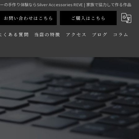
の手作り体験ならSilver Accessories REVE | 家族で協力して作る作品
お問い合わせはこちら
ご購入はこちら
よくある質問
当店の特徴
アクセス
ブログ
コラム
カップル
友達
夫婦
家族
一人